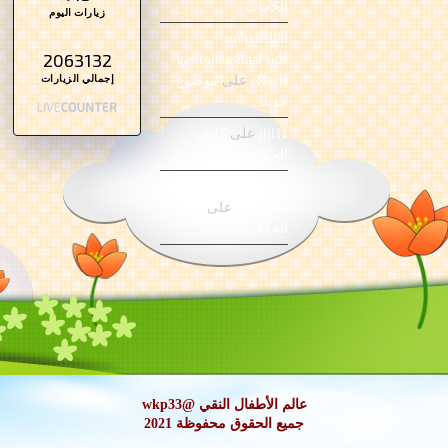
الحجاب
زيارات اليوم
amoxicillin
2063132
gastrointestinal side
إجمالي الزيارات
effects
على
موضوع
جديد
jljl11
على
كليب
الحجاب
pneumonia clinical
overview
على
كليب
الحجاب
عالم الأطفال النقي @wkp33
جميع الحقوق محفوظة 2021