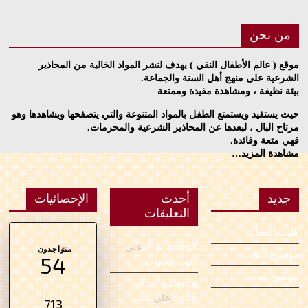
من نحن
موقع ( عالم الأطفال النقي ) يهدف لنشر المواد الخالية من المحاذير
الشرعية على منهج أهل السنة والجماعة.
بيئة نظيفة ، ومشاهدة مفيدة وممتعة
حيث يستفيد ويستمتع الطفل بالمواد المتنوعة والتي يتصفحها ويشاهدها وهو
مرتاح البال ، لبعدها عن المحاذير الشرعية والمحرمات.
فهي متعة وفائدة.
مشاهدة المزيد…
جديد
أحدث
الإحصائيات
التعليقات
كليب الحجاب
desk game ph
على
متواجدون
موضوع الكاتب
54
كليب الحجاب
موضوع جديد
sinusitis clinical
details
على
كليب
713