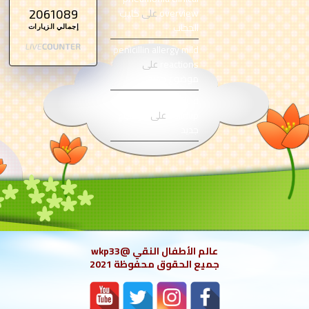
overview
على
كليب
2061089
الحجاب
إجمالي الزيارات
penicillin allergy mild
reactions
على
موضوع جديد
otitis media fluid
buildup
على
موضوع
جديد
عالم الأطفال النقي @wkp33
جميع الحقوق محفوظة 2021