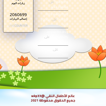
reactions
على
زيارات اليوم
موضوع جديد
otitis media fluid
2060699
buildup
على
موضوع
إجمالي الزيارات
جديد
amoxicillin drug
compatibility
على
موضوع جديد
s7777
على
موضوع
جديد
عالم الأطفال النقي @wkp33
جميع الحقوق محفوظة 2021