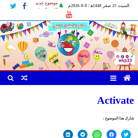
Ski
موضوع جديد
السبت 25 صفر 1448ﻫ / 8-8-2026م
t
كليب الحجاب
conten
موضوع الكاتب
Activate
شارك هذا الموضوع :
ا
ا
ا
ا
ا
ض
ن
ن
ن
ض