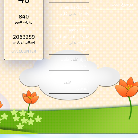
)
)
موضوع جديد
sinusitis clinical
details
على
كليب
840
الحجاب
زيارات اليوم
amoxicillin
2063259
gastrointestinal side
إجمالي الزيارات
effects
على
موضوع
جديد
jljl11
على
كليب
الحجاب
pneumonia clinical
overview
على
كليب
الحجاب