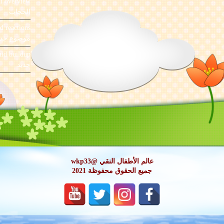
al overview
الحجاب
ld reactions
موضوع جدي
uid buildup
جديد
عالم الأطفال النقي @wkp33
جميع الحقوق محفوظة 2021