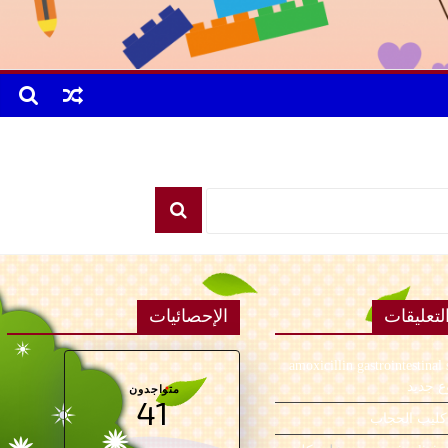
تعليقات
الإحصائيات
amoxicillin gastrointestinal 
 جديد
متواجدون
41
كليب الحجاب