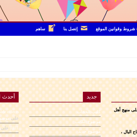
شروط وقوانين الموقع
إتصل بنا
ساهم
جديد
أحدث ال
على منهج أهل
كليب الحجاب
side effects
على
موضوع
موضوع الكاتب
jljl11
على
موضوع جديد
 البال ،