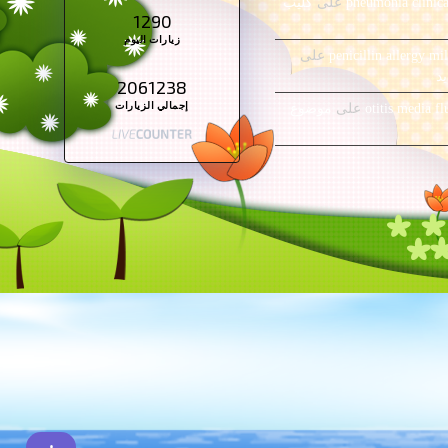
pneumonia clinic
على
كليب
1290
زيارات اليوم
penicillin allergy mi
على
د
2061238
إجمالي الزيارات
otitis media fl
على
موضوع