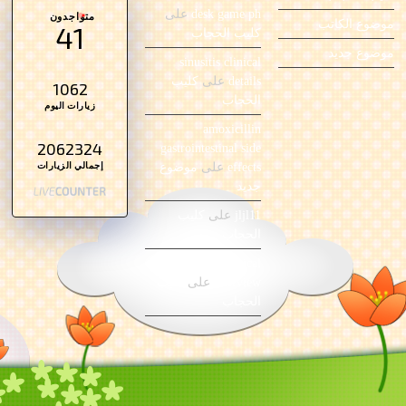
ة
د
د
د
د
)
ة
ي
ي
ة
desk game ph
على
متواجدون
)
د
د
)
موضوع الكاتب
41
كليب الحجاب
ة
ة
)
)
موضوع جديد
sinusitis clinical
details
على
كليب
1062
الحجاب
زيارات اليوم
amoxicillin
2062324
gastrointestinal side
إجمالي الزيارات
effects
على
موضوع
جديد
jljl11
على
كليب
الحجاب
pneumonia clinical
overview
على
كليب
الحجاب