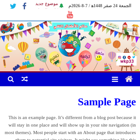
Ski
موضوع جديد
الجمعة 24 صفر 1448ﻫ / 7-8-2026م
t
كليب الحجاب
conten
موضوع الكاتب
Sample Page
This is an example page. It’s different from a blog post because it
will stay in one place and will show up in your site navigation (in
most themes). Most people start with an About page that introduces
them to potential site visitors. It might say something like this: