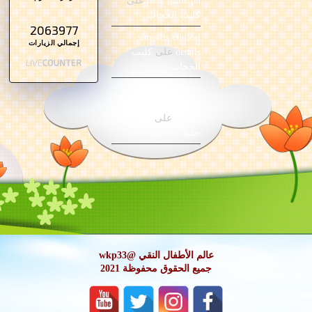
desk game ph
على
كليب الحجاب
2063977
sinusitis clinical
إجمالي الزيارات
details
على
كليب
الحجاب
amoxicillin
gastrointestinal side
effects
على
موضوع
جديد
عالم الأطفال النقي @wkp33
جميع الحقوق محفوظة 2021