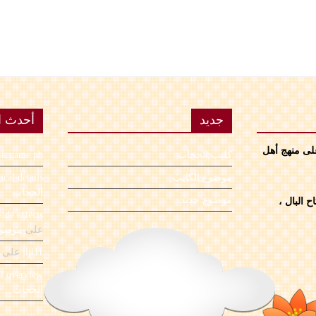
جديد
أحدث ال
على منهج أهل
كليب الحجاب
sk game ph
موضوع الكاتب
nical details
الحجاب
موضوع جديد
 البال ،
side effects
على
موضوع
jljl11
على
al overview
الحجاب