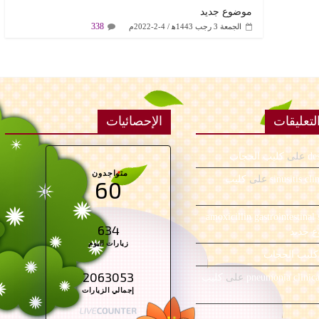
موضوع جديد
338
الجمعة 3 رجب 1443ﻫ / 4-2-2022م
تعليقات
الإحصائيات
de
على
كليب الحجاب
متواجدون
sinusitis cli
على
كليب
60
amoxicillin gastrointestinal 
634
 جديد
زيارات اليوم
كليب الحجاب
2063053
pneumonia clinic
على
كليب
إجمالي الزيارات